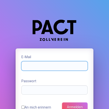
E-Mail
Passwort
Anmelden
An mich erinnern